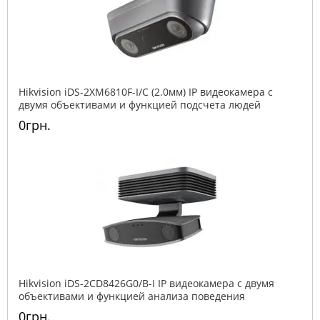
Hikvision iDS-2XM6810F-I/C (2.0мм) IP видеокамера c
двумя объективами и функцией подсчета людей
0грн.
Hikvision iDS-2CD8426G0/B-I IP видеокамера c двумя
объективами и функцией анализа поведения
0грн.