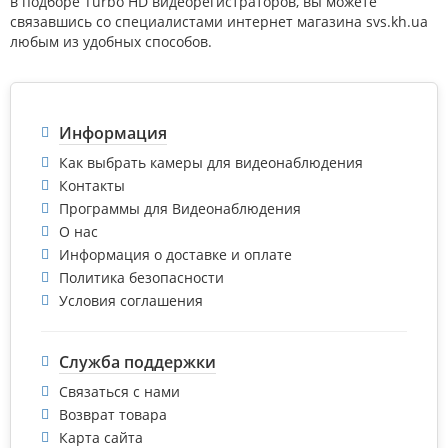
в подборе Turbo HD видеорегистраторов, вы можете
связавшись со специалистами интернет магазина svs.kh.ua
любым из удобных способов.
Информация
Как выбрать камеры для видеонаблюдения
Контакты
Программы для Видеонаблюдения
О нас
Информация о доставке и оплате
Политика безопасности
Условия соглашения
Служба поддержки
Связаться с нами
Возврат товара
Карта сайта