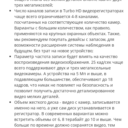
трех мегапикселей;
Число каналов записи в Turbo HD видеорегистраторах
чаще всего ограничивается 4-8 каналами,
посчитанных на соответствующее количество камер.
Варианты с большим количеством, как правило,
применяются на крупных охранных объектах. Также,
мы рекомендуем покупать девайсы с запасом, для
возможности расширения системы наблюдения в
будущем, без трат на новое устройство;
Параметр частота записи будет влиять на качество
воспроизведения видеоизображения. 25 кад/сек чаще
всего поддерживают двух и трех мегапксельные
видеокамеры. А устройства на 5 Мп и выше, в
подавляющем большинстве, обеспечивают до 18
кадров, что никак не повлияет на безопасность и
позволит получить достаточно детализированное
видео мелких деталей.
Объем жесткого диска - видео с камер, записывается
именно на него, а уже сам диск устанавливается в
регистратор. В современных вариантах можно
встретить объемы от 6, 8 терабайт до 10 и выше. Чем
больше по времени должно сохранятся видео, тем