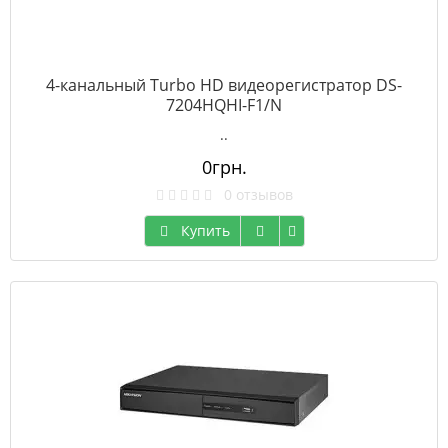
4-канальный Turbo HD видеорегистратор DS-
7204HQHI-F1/N
..
0грн.
0 отзывов
Купить