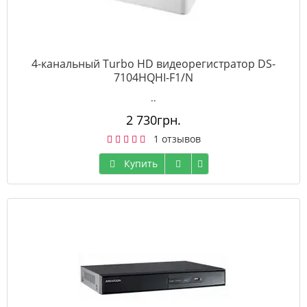
4-канальный Turbo HD видеорегистратор DS-
7104HQHI-F1/N
..
2 730грн.
1 отзывов
Купить