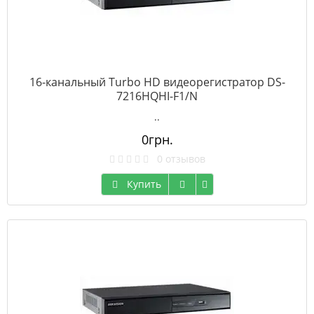
16-канальный Turbo HD видеорегистратор DS-
7216HQHI-F1/N
..
0грн.
0 отзывов
Купить