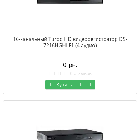
16-канальный Turbo HD видеорегистратор DS-
7216HGHI-F1 (4 аудио)
..
0грн.
0 отзывов
Купить