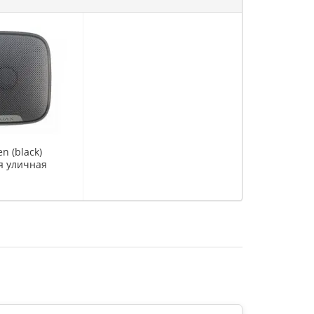
en (black)
я уличная