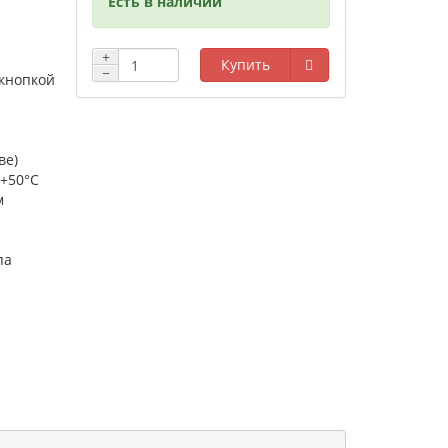
Есть в наличии
+
Купить
−
кнопкой
ве)
 +50°С
м
па