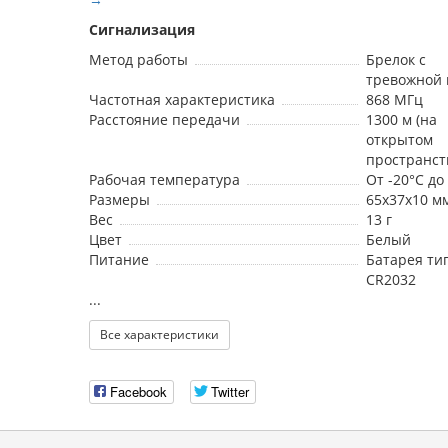
Сигнализация
Метод работы
Брелок с
тревожной 
Частотная характеристика
868 МГц
Расстояние передачи
1300 м (на
открытом
пространст
Рабочая температура
От -20°С до
Размеры
65х37х10 м
Вес
13 г
Цвет
Белый
Питание
Батарея ти
CR2032
...
Все характеристики
Facebook
Twitter