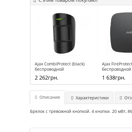
С этим товаром покупают
Ajax CombiProtect (black)
Ajax FireProtect
беспроводной
беспроводной
комбинированный датчик
с температур
2 262грн.
1 638грн.
движения и разбития
стекла
Описание
Характеристики
Отзы
Брелок с тревожной кнопкой. 4 кнопки. 20 мВт, 86