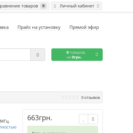
равнение товаров
Личный кабинет
0
авка
Прайс на установку
Прямой эфир
0
товаров,
на
0грн.
0 отзывов
663грн.
 МГц.
лностью