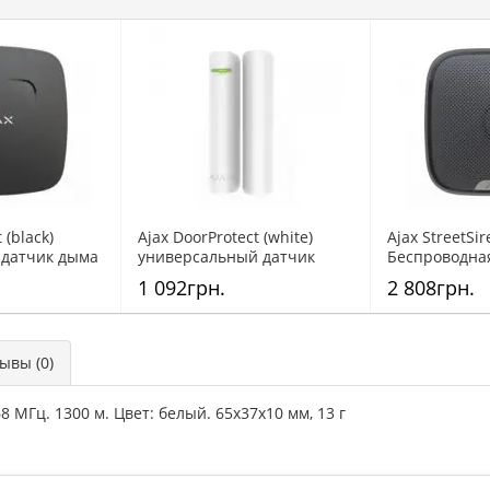
 (black)
Ajax DoorProtect (white)
Ajax StreetSir
 датчик дыма
универсальный датчик
Беспроводна
ным сенсором
открытия дверей и окон
сирена
1 092грн.
2 808грн.
вы (0)
8 МГц. 1300 м. Цвет: белый. 65х37х10 мм, 13 г