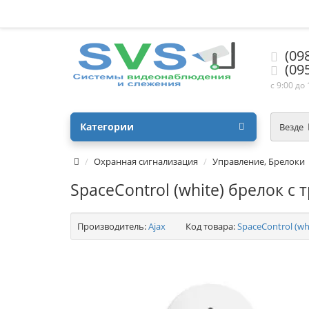
(09
(09
с 9:00 до
Категории
Везде
Охранная сигнализация
Управление, Брелоки
SpaceControl (white) брелок с
Производитель:
Ajax
Код товара:
SpaceControl (wh