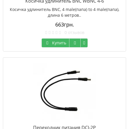
Косичка удлинитель BNC WBNC 4-6
Косичка удлинитель BNC, 4 male(папа) to 4 male(папа),
длина 6 метров..
663грн.
0 отзывов
Купить
Переходник питания DCJ-2P