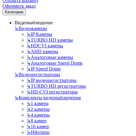
Открыть корзину
Оформить заказ
Категории
Видеонаблюдение
↳
Видеокамеры
↳
IP Камеры
↳
TURBO HD камеры
↳
HDCVI камеры
↳
AHD камеры
↳
Аналоговые камеры
↳
Аналоговые Speed Dome
↳
IP Speed Dome
↳
Видеорегистраторы
↳
IP видеорегистраторы
↳
TURBO HD регистраторы
↳
HD-CVI регистраторы
↳
Комплекты видеонаблюдения
↳
1 камера
↳
2 камеры
↳
4 камеры
↳
8 камер
↳
16 камер
↳
Hikvision