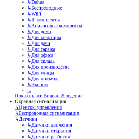
↳
Dahua
↳
Беспроводные
↳
WiFi
↳
IP комплекты
↳
Аналоговые комплекты
↳
Для дома
↳
Для квартиры
↳
Для дачи
↳
Для гаража
↳
Для офиса
↳
Для склада
↳
Для производства
↳
Для улицы
↳
Для подъезда
↳
Эконом
...
Показать все Видеонаблюдение
Охранная сигнализация
↳
Центры управления
↳
Беспроводная сигнализация
↳
Датчики
↳
Датчики движения
↳
Датчики открытия
↳
Датчики разбития