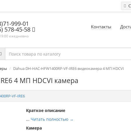
С
8)71-999-01
Контакты
Дост
5) 578-45-58
 19:00 ежедневно
меры
Dahua DH-HAC-HFW1400RP-VF-IRE6 видеокамера 4 МП HDCVI
RE6 4 МП HDCVI камера
00RP-VF-IRE6
Краткое описание
...
Читать полностью →
Камера