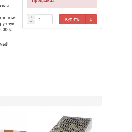
Предзаказ
ская
+
утренняя
Купить
−
 вручную
, 000с
емый