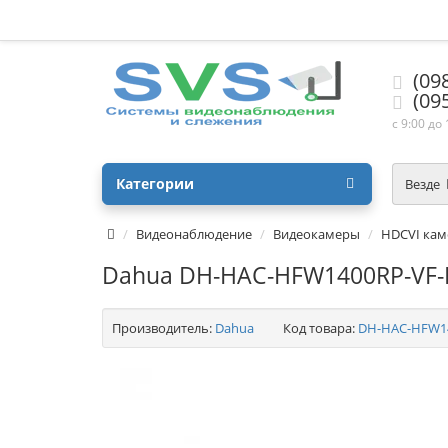
(09
(09
с 9:00 до
Категории
Везде
Видеонаблюдение
Видеокамеры
HDCVI ка
Dahua DH-HAC-HFW1400RP-VF-I
Производитель:
Dahua
Код товара:
DH-HAC-HFW14