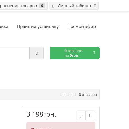
равнение товаров
Личный кабинет
0
авка
Прайс на установку
Прямой эфир
0
товаров,
на
0грн.
0 отзывов
3 198грн.