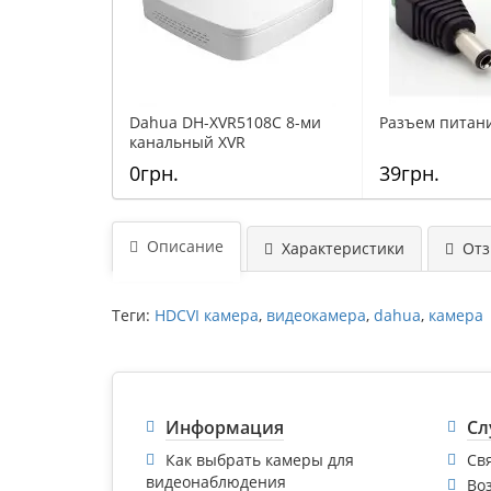
Dahua DH-XVR5108C 8-ми
Разъем питан
канальный XVR
видеорегистратор
0грн.
39грн.
Описание
Характеристики
Отзы
Теги:
HDCVI камера
,
видеокамера
,
dahua
,
камера
Информация
Сл
Как выбрать камеры для
Св
видеонаблюдения
Во