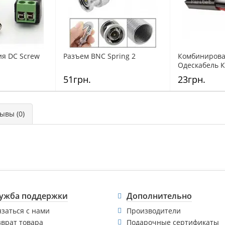
ия DC Screw
Разъем BNC Spring 2
Комбинирова
Одескабель К
51грн.
23грн.
вы (0)
ужба поддержки
Дополнительно
язаться с нами
Производители
зврат товара
Подарочные сертификаты