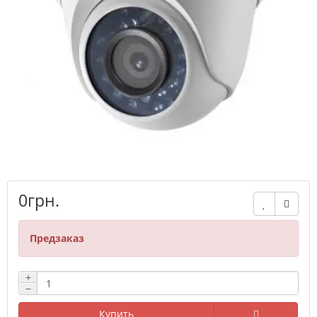
0грн.
Предзаказ
+
−
Купить