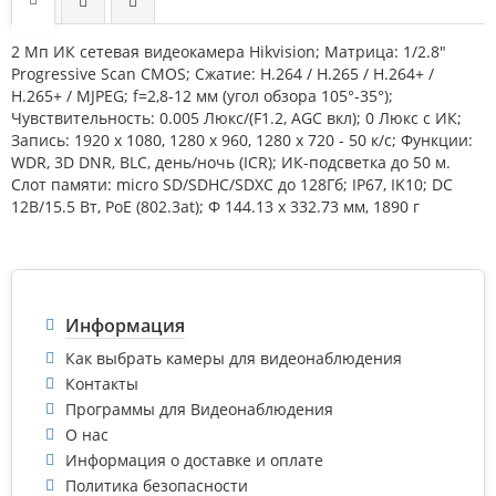
2 Мп ИК сетевая видеокамера Hikvision; Матрица: 1/2.8"
Progressive Scan CMOS; Сжатие: H.264 / Н.265 / H.264+ /
Н.265+ / MJPEG; f=2,8-12 мм (угол обзора 105°-35°);
Чувствительность: 0.005 Люкс/(F1.2, AGC вкл); 0 Люкс с ИК;
Запись: 1920 x 1080, 1280 х 960, 1280 х 720 - 50 к/с; Функции:
WDR, 3D DNR, BLC, день/ночь (ICR); ИК-подсветка до 50 м.
Слот памяти: micro SD/SDHC/SDXC до 128Гб; IP67, IK10; DC
12В/15.5 Вт, PoE (802.3at); Ф 144.13 х 332.73 мм, 1890 г
Информация
Как выбрать камеры для видеонаблюдения
Контакты
Программы для Видеонаблюдения
О нас
Информация о доставке и оплате
Политика безопасности