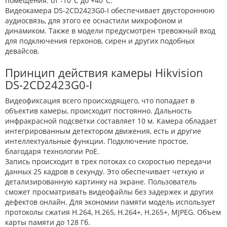
помещения: от -10°С до +40°С.
Видеокамера DS-2CD2423G0-I обеспечивает двустороннюю
аудиосвязь, для этого ее оснастили микрофоном и
динамиком. Также в модели предусмотрен тревожный вход
для подключения герконов, сирен и других подобных
девайсов.
Принцип действия камеры Hikvision
DS-2CD2423G0-I
Видеофиксация всего происходящего, что попадает в
объектив камеры, происходит постоянно. Дальность
инфракрасной подсветки составляет 10 м. Камера обладает
интегрированным детектором движения, есть и другие
интеллектуальные функции. Подключение простое,
благодаря технологии РоЕ.
Запись происходит в трех потоках со скоростью передачи
данных 25 кадров в секунду. Это обеспечивает четкую и
детализированную картинку на экране. Пользователь
сможет просматривать видеофайлы без задержек и других
дефектов онлайн. Для экономии памяти модель использует
протоколы сжатия H.264, H.265, H.264+, H.265+, MJPEG. Объем
карты памяти до 128 Гб.