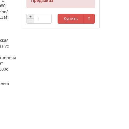
Предзаказ
080,
ень/
+
3af);
Купить
−
ская
ssive
утренняя
ет
,000с
нный