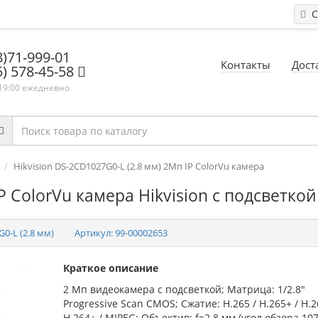
С
8)71-999-01
Контакты
Дост
5) 578-45-58
 19:00 ежедневно
Hikvision DS-2CD1027G0-L (2.8 мм) 2Мп IP ColorVu камера
P ColorVu камера Hikvision с подсветкой
0-L (2.8 мм)
Артикул:
99-00002653
Краткое описание
2 Мп видеокамера с подсветкой; Матрица: 1/2.8"
Progressive Scan CMOS; Сжатие: Н.265 / Н.265+ / H.2
H.264+ / MJPEG; Объектив: f=2.8 мм (угол обзора 107