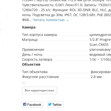
Чувствительность: 0.001 Люкс/F1.0; Запись: 1920x1
1280х720 - 25 к/с; Функции: ROI, 3D-DNR, BLC, HLC, д
ночь; Подсветка до 30м; IP67; DC 12В/3.6Вт, PoE (802.
Ф68...
Читать полностью →
Камера
Тип корпуса камеры
цилиндриче
Матрица
1/2.8’’ Progre
Scan CMOS
Применение
уличная,вн
День / ночь
видимый св
Скорость затвора
1/3с ~ 1/100
Объектив
Тип объектива
фиксирова
Фокусное расстояние
2.8 мм
...
Все характеристики
Facebook
Twitter