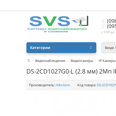
(09
(09
с 9:00 до
Категории
Везде
Видеонаблюдение
Видеокамеры
IP Камеры
DS-2CD1027G0-L (2.8 мм) 2Мп I
Производитель:
Hikvision
Код товара:
DS-2CD1027G