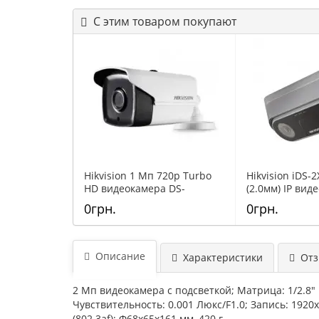
С этим товаром покупают
Hikvision 1 Мп 720p Turbo
Hikvision iDS-
HD видеокамера DS-
(2.0мм) IP вид
2CE16C0T-IT5 (6 мм)
двумя объект
0грн.
0грн.
функцией под
Описание
Характеристики
Отзы
2 Мп видеокамера с подсветкой; Матрица: 1/2.8" Pr
Чувствительность: 0.001 Люкс/F1.0; Запись: 1920x1
(802.3af); Ф68х65x161 мм, 420 г