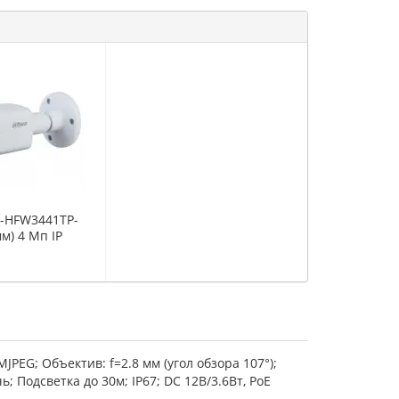
C-HFW3441TP-
мм) 4 Мп IP
 с
ым
 и
ьным
MJPEG; Объектив: f=2.8 мм (угол обзора 107°);
ь; Подсветка до 30м; IP67; DC 12В/3.6Вт, PoE