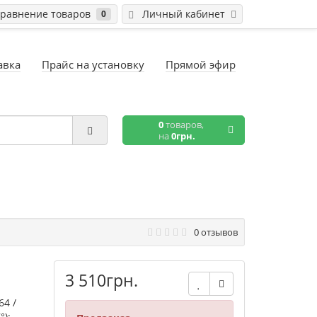
равнение товаров
Личный кабинет
0
авка
Прайс на установку
Прямой эфир
0
товаров,
на
0грн.
0 отзывов
3 510грн.
64 /
°);