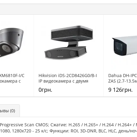
2XM6810F-I/C
Hikvision iDS-2CD8426G0/B-I
Dahua DH-IP
еокамера c
IP видеокамера c двумя
ZAS (2.7-13.5
ивами и
объективами и функцией
видеокамера
0грн.
9 126грн.
счета людей
анализа поведения
искусственн
интеллектом
вариофокал
объективом
вы (0)
ogressive Scan CMOS; Сжатие: Н.265 / Н.265+ / H.264 / H.264+ / 
080, 1280х720 - 25 к/с; Функции: ROI, 3D-DNR, BLC, HLC, день/ноч