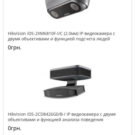
Hikvision iDS-2XM6810F-I/C (2.0мм) IP видеокамера c
двумя объективами и функцией подсчета людей
0грн.
Hikvision iDS-2CD8426G0/B-I IP видеокамера c двумя
объективами и функцией анализа поведения
0грн.