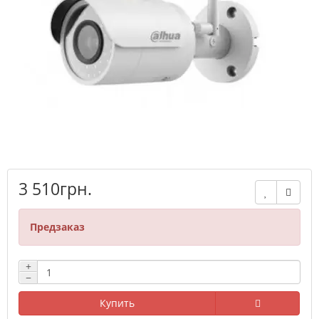
3 510грн.
Предзаказ
+
−
Купить