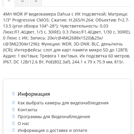
4Mп WDR IP видеокамера Dahua с ИК подсветкой; Матрица:
1/3" Progressive CMOS; Сжатие: H.265/H.264; Объектив: f=2.7-
13.5 (угол обзора 104°-28°); Чувствительность: 0.03
Люкс/F1.4(Цвет, 1/3 с, 30IRE), 0.3 Люкс/F1.4(Цвет, 1/30 с, 30IRE),
0 Люкс с ИК; Запись: 20к/с@4M(2688x1520)&25к/
с@3M(2304x1296); Функции: WDR, 3D-DNR, BLC, день/ночь
(ICR); Интерфейсы: слот для карт памяти микро SD до 128Гб;
Аудио: 1 вх/1вых; Тревога 1 вх/1вых. Ик подсветка 60 метров,
IP67, DC 12В/12.6 Вт, PoE(802.3af), 244.1 x 79 x 75.9 мм, 815г.
Информация
Как выбрать камеры для видеонаблюдения
Контакты
Программы для Видеонаблюдения
О нас
Информация о доставке и оплате