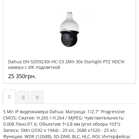
Dahua DH-SD59230I-HC-S3 2Mп 30x Starlight PTZ HDCVI
камера с ИК подсветкой
25 350грн.
5 Мп IP видеокамера Dahua; Матрица: 1/2.7" Progressive
CMOS; Сжатие: H.265 / H.264 / MJPEG; Чувствительность:
0.008 Люкс/F1.6; Объектив: f=2,8 мм (угол обзора 103°);
Запись: 5Mп (2592 х 1944) - 20 к/с, 2688 х1520 - 25 к/с;
Функции: WDR (120dB), 3D-DNR, BLC, HLC, ROI; Интерфейсы: