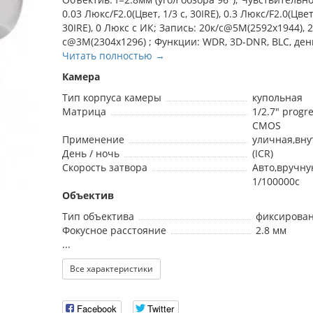
0.03 Люкс/F2.0(Цвет, 1/3 с, 30IRE), 0.3 Люкс/F2.0(Цвет,
30IRE), 0 Люкс с ИК; Запись: 20к/с@5M(2592х1944), 2
с@3M(2304х1296) ; Функции: WDR, 3D-DNR, BLC, день
Читать полностью →
Камера
Тип корпуса камеры
купольная
Матрица
1/2.7" progr
CMOS
Применение
уличная,вн
День / ночь
(ICR)
Скорость затвора
Авто,вручную
1/100000с
Объектив
Тип объектива
фиксирова
Фокусное расстояние
2.8 мм
...
Все характеристики
Facebook
Twitter