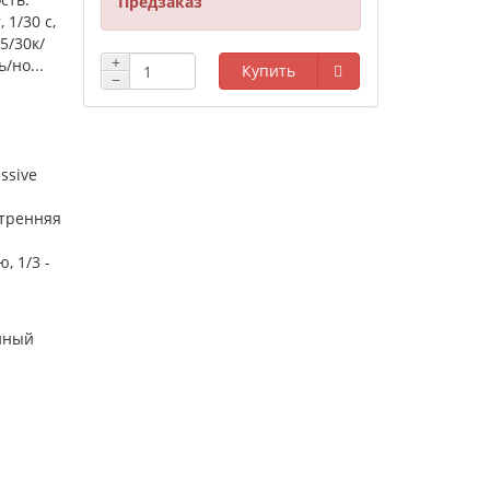
Предзаказ
 1/30 с,
5/30к/
+
/но...
Купить
−
essive
утренняя
, 1/3 -
нный