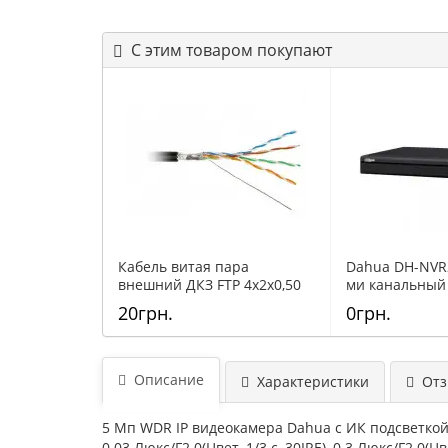
С этим товаром покупают
Кабель витая пара
Dahua DH-NVR2
внешний ДКЗ FTP 4x2x0,50
ми канальный
ПE - Медь
сетевой видео
20грн.
0грн.
Описание
Характеристики
Отзы
5 Mп WDR IP видеокамера Dahua с ИК подсветкой; 
0.03 Люкс/F2.0(Цвет, 1/3 с, 30IRE), 0.3 Люкс/F2.0