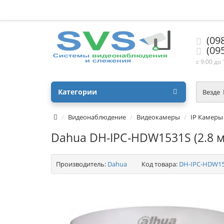
(09
(09
с 9:00 до
Категории
Везде
Видеонаблюдение
Видеокамеры
IP Камеры
Dahua DH-IPC-HDW1531S (2.8 
Производитель:
Dahua
Код товара:
DH-IPC-HDW153