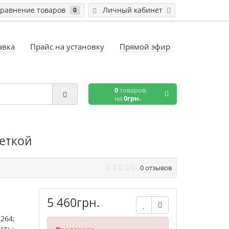
равнение товаров
Личный кабинет
0
авка
Прайс на установку
Прямой эфир
0
товаров,
на
0грн.
веткой
0 отзывов
5 460грн.
.264;
сть: