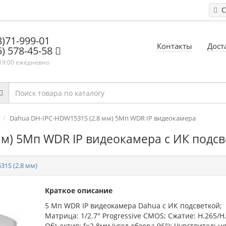
С
8)71-999-01
Контакты
Дост
5) 578-45-58
 19:00 ежедневно
Dahua DH-IPC-HDW1531S (2.8 мм) 5Mп WDR IP видеокамера
мм) 5Mп WDR IP видеокамера с ИК подс
1S (2.8 мм)
Краткое описание
5 Mп WDR IP видеокамера Dahua с ИК подсветкой;
Матрица: 1/2.7" Progressive CMOS; Сжатие: H.265/H
Объектив: f=2.8мм (угол обзора 96°); Чувствительно