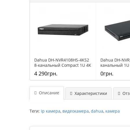
Dahua DH-NVR4108HS-4KS2
Dahua DH-NVR2
8-канальный Compact 1U 4K
канальный 1U 
сетевой видеорегистратор
видеорегистр
4 290грн.
0грн.
Описание
Характеристики
Отзы
Теги:
ip камера
,
видеокамера
,
dahua
,
камера