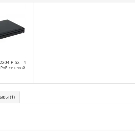
204-P-S2 - 4-
PoE сетевой
атор
вы (1)