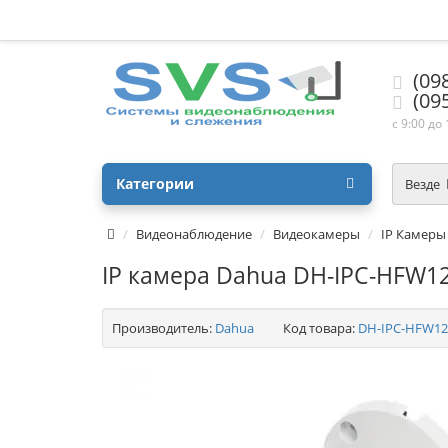
(09
(09
с 9:00 до
Категории
Везде
Видеонаблюдение
Видеокамеры
IP Камеры
IP камера Dahua DH-IPC-HFW122
Производитель:
Dahua
Код товара:
DH-IPC-HFW122