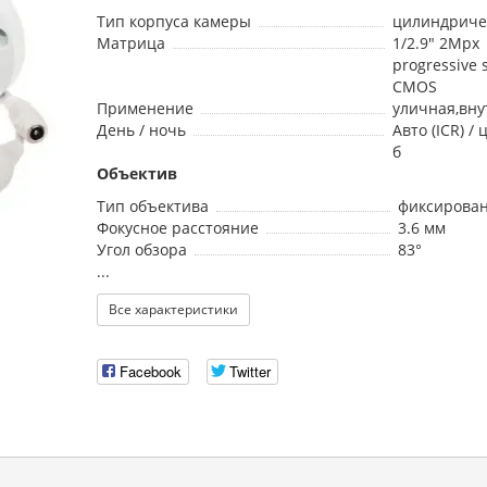
Тип корпуса камеры
цилиндриче
Матрица
1/2.9" 2Mpx
progressive 
CMOS
Применение
уличная,вн
День / ночь
Авто (ICR) / 
б
Объектив
Тип объектива
фиксирова
Фокусное расстояние
3.6 мм
Угол обзора
83°
...
Все характеристики
Facebook
Twitter