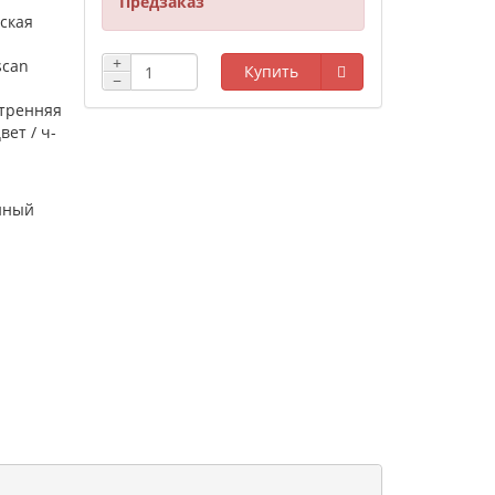
Предзаказ
ская
+
scan
Купить
−
утренняя
цвет / ч-
нный