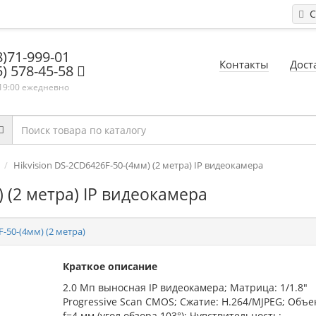
С
8)71-999-01
Контакты
Дост
5) 578-45-58
 19:00 ежедневно
Hikvision DS-2CD6426F-50-(4мм) (2 метра) IP видеокамера
) (2 метра) IP видеокамера
-50-(4мм) (2 метра)
Краткое описание
2.0 Мп выносная IP видеокамера; Матрица: 1/1.8"
Progressive Scan CMOS; Сжатие: H.264/MJPEG; Объе
f=4 мм (угол обзора 103°); Чувствительность: