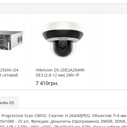
6256NI-I24
Hikvision DS-2DE2A204IW-
й сетевой
DE3 (2.8-12 мм) 2Мп IP
атор
роботизированная
7 410грн.
видеокамера
вы (0)
 Progressive Scan CMOS; Сжатие: H.264/MJPEG; Объектив: f=4 мм 
 1920х1080 - 25 к/с, Функции: день/ночь (программно), DWDR, 3DNR
 DC 12В / 7.5Вт, -30°С +60°С, 78x105x32 мм, 570г. Длина кабеля о