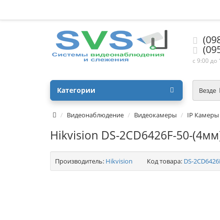
(09
(09
с 9:00 до
Категории
Везде
Видеонаблюдение
Видеокамеры
IP Камеры
Hikvision DS-2CD6426F-50-(4мм
Производитель:
Hikvision
Код товара:
DS-2CD6426F