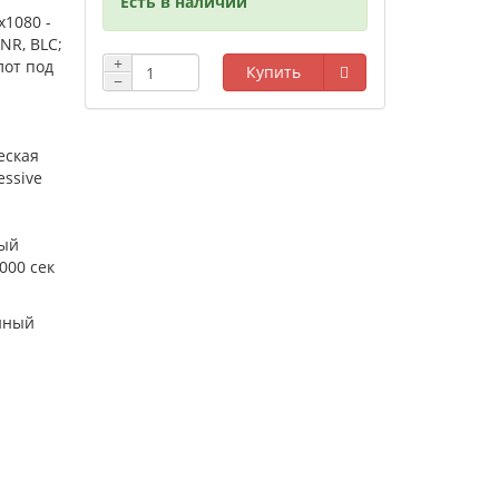
Есть в наличии
х1080 -
NR, BLC;
+
лот под
Купить
−
еская
essive
ый
,000 сек
нный