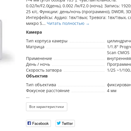
0.02Лк/F2.0(день), 0.002 Лк/F2.0 (ночь); Запись: 1920
25 к/с, Функции: день/ночь (программно), DWDR, 3D
Интерфейсы: Аудио: 1вх/1вых; Тревога: 1вх/1вых, с
микро S...
Читать полностью →
Камера
Тип корпуса камеры
цилиндрич
Матрица
1/1.8" Progr
Scan CMOS
Применение
внутренняя
День / ночь
Программн
Скорость затвора
1/25 ~1/100
Объектив
Тип объектива
фиксирова
Фокусное расстояние
4 мм
...
Все характеристики
Facebook
Twitter