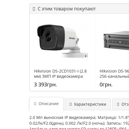
С этим товаром покупают
Hikvision DS-2CD1031-I (2.8
Hikvision DS-9
мм) 3МП IP видеокамера
256-канальны
видеорегистр
3 393грн.
0грн.
Описание
Характеристики
Отзы
2.0 Мп выносная IP видеокамера; Матрица: 1/1.8"
0.02Лк/F2.0(день), 0.002 Лк/F2.0 (ночь); Запись:
1вх/1вых, слот под микро SD карту до 128Гб; IP66,