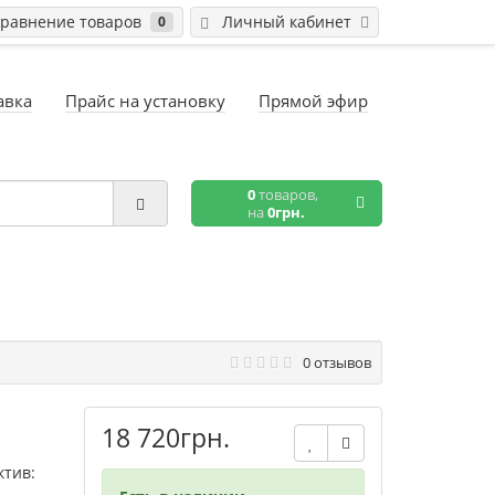
равнение товаров
Личный кабинет
0
авка
Прайс на установку
Прямой эфир
0
товаров,
на
0грн.
0 отзывов
18 720грн.
ктив: