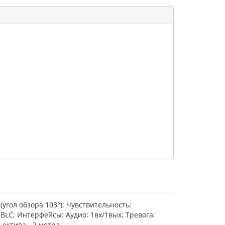
(угол обзора 103°); Чувствительность:
, BLC; Интерфейсы: Аудио: 1вх/1вых; Тревога:
бъектива - 2 метра