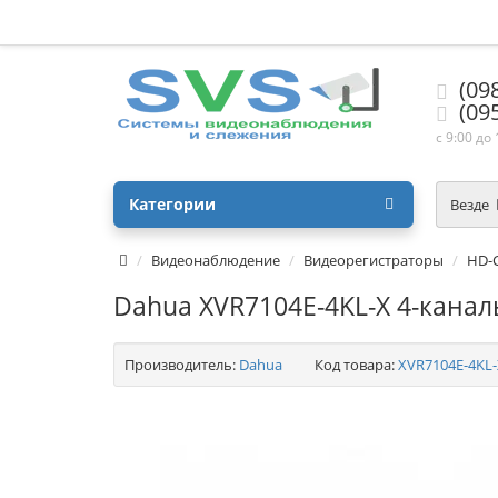
(09
(09
с 9:00 до
Категории
Везде
Видеонаблюдение
Видеорегистраторы
HD-
Dahua XVR7104E-4KL-X 4-канал
Производитель:
Dahua
Код товара:
XVR7104E-4KL