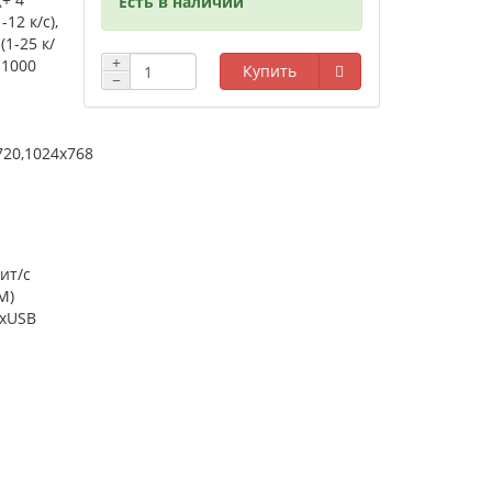
Есть в наличии
-12 к/с),
(1-25 к/
+
 1000
Купить
−
720,1024x768
бит/с
M)
2xUSB