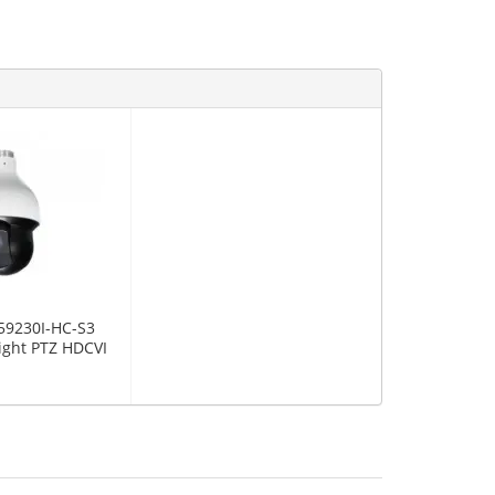
9230I-HC-S3
ight PTZ HDCVI
подсветкой