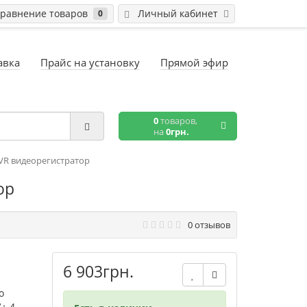
равнение товаров
Личный кабинет
0
авка
Прайс на установку
Прямой эфир
0
товаров,
на
0грн.
XVR видеорегистратор
ор
0 отзывов
6 903грн.
о
(+ 4