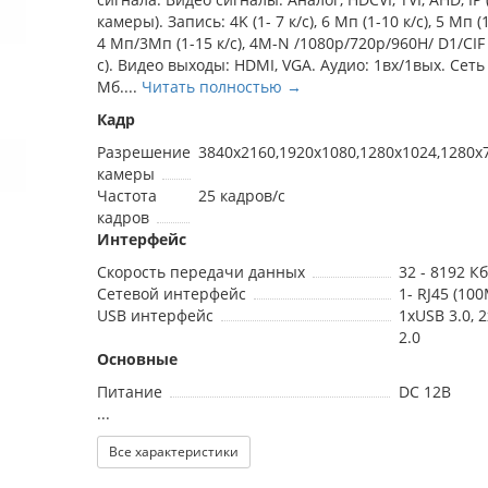
камеры). Запись: 4K (1- 7 к/с), 6 Мп (1-10 к/с), 5 Мп (1
4 Мп/3Мп (1-15 к/с), 4M-N /1080p/720p/960H/ D1/CIF 
с). Видео выходы: HDMI, VGA. Аудио: 1вх/1вых. Сеть
Мб....
Читать полностью →
Кадр
Разрешение
3840x2160,1920x1080,1280x1024,1280x
камеры
Частота
25 кадров/с
кадров
Интерфейс
Скорость передачи данных
32 - 8192 К
Сетевой интерфейс
1- RJ45 (100
USB интерфейс
1хUSB 3.0, 
2.0
Основные
Питание
DC 12В
...
Все характеристики