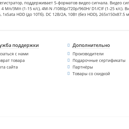
гистратор, поддерживает 5-форматов видео сигнала. Видео сигнал
к/с), 4 Мп/3Мп (1-15 к/с), 4M-N /1080p/720p/960H/ D1/CIF (1-25 к/с)
, 1xSata HDD (до 10Тб). DC 12В/2А, 10Вт (без HDD), 265x150x87.5 
ужба поддержки
Дополнительно
язаться с нами
Производители
зврат товара
Подарочные сертификаты
рта сайта
Партнёры
Товары со скидкой