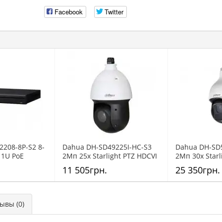
Facebook
Twitter
208-8P-S2 8-
Dahua DH-SD49225I-HC-S3
Dahua DH-SD5
 1U PoE
2Mп 25x Starlight PTZ HDCVI
2Mп 30x Starl
регистратор
камера с ИК подсветкой
камера с ИК 
11 505грн.
25 350грн.
вы (0)