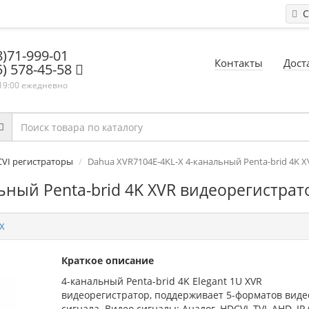
С
8)71-999-01
Контакты
Дост
5) 578-45-58
 19:00 ежедневно
CVI регистраторы
Dahua XVR7104E-4KL-X 4-канальный Penta-brid 4K 
ьный Penta-brid 4K XVR видеорегистрат
-X
Краткое описание
4-канальный Penta-brid 4K Elegant 1U XVR
видеорегистратор, поддерживает 5-форматов виде
сигнала. Видео сигналы: Аналог, HDCVI, TVI, AHD, IP 