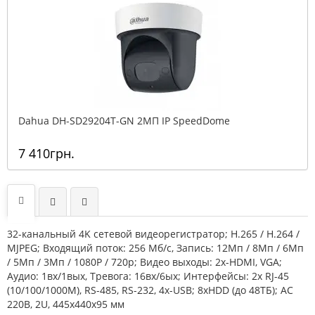
Dahua DH-SD29204T-GN 2МП IP SpeedDome
7 410грн.
32-канальный 4K сетевой видеорегистратор; H.265 / H.264 /
MJPEG; Входящий поток: 256 Мб/с, Запись: 12Мп / 8Мп / 6Мп
/ 5Мп / 3Мп / 1080Р / 720p; Видео выходы: 2х-HDMI, VGA;
Аудио: 1вх/1вых, Тревога: 16вх/6ых; Интерфейсы: 2х RJ-45
(10/100/1000М), RS-485, RS-232, 4x-USB; 8хHDD (до 48ТБ); AC
220В, 2U, 445x440x95 мм