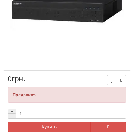
0грн.
Предзаказ
+
−
Купить