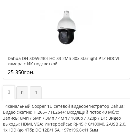
Dahua DH-SD59230I-HC-S3 2Mп 30x Starlight PTZ HDCVI
камера с ИК подсветкой
25 350грн.
4канальный Cooper 1U сетевой видеорегистратор Dahua;
Видео сжатие: H.265+ / H.264+; Входящий поток 40 Мб/с;
Запись: 6Мп / 5Мп / 3Мп / 4Мп / 1080р / 720p / D1; Видео
выходы: HDMI, VGA; Интерфейсы: RJ-45 (10/100М), 2-USB 2.0,
1хHDD (до 4Тб); DC 12В/1.5A, 197х196.6х41.5мм