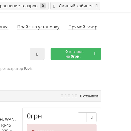
равнение товаров
Личный кабинет
0
авка
Прайс на установку
Прямой эфир
0
товаров,
на
0грн.
регистратор Ezviz
0 отзывов
0грн.
Fi, WAN.
 RJ-45
 235 х