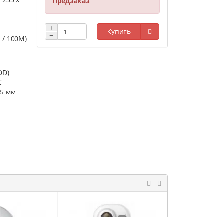
Предзаказ
+
Купить
−
M / 100M)
DD)
C
.5 мм