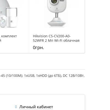
A комплект
Hikvision CS-CV200-A0-
Hikvision CS
й
52WFR 2 Мп Wi-Fi облачная
1B2W2FR 2 
и
камера EZVIZ
180° камера
0грн.
0грн.
аудиосвязью
45 (10/100M); 1хUSB, 1хHDD (до 6ТБ), DC 12В/10Вт,
Личный кабинет