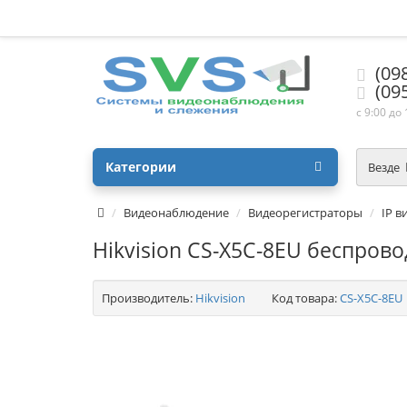
(09
(09
с 9:00 до
Категории
Везде
Видеонаблюдение
Видеорегистраторы
IP в
Hikvision CS-X5C-8EU беспров
Производитель:
Hikvision
Код товара:
CS-X5C-8EU