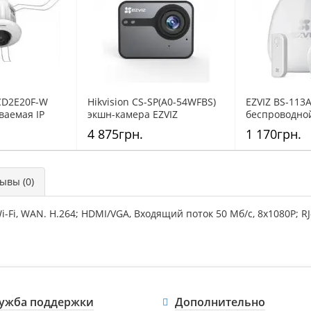
2CD2E20F-W
Hikvision CS-SP(A0-54WFBS)
EZVIZ BS-113
ваемая IP
экшн-камера EZVIZ
беспроводно
сигнализаци
4 875грн.
1 170грн.
вы (0)
Fi, WAN. H.264; HDMI/VGA, Входящий поток 50 Мб/с, 8х1080P; RJ-
ужба поддержки
Дополнительно